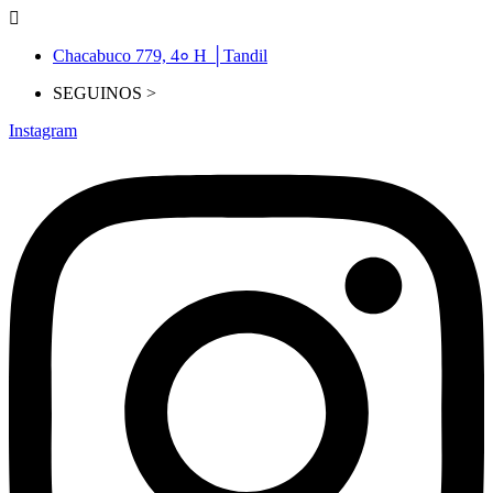
Chacabuco 779, 4० H │Tandil
SEGUINOS >
Instagram